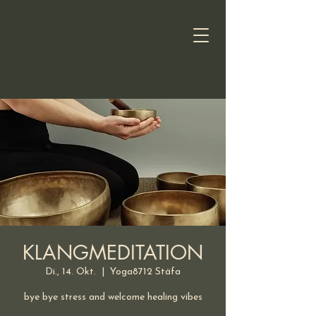
KLANGMEDITATION
Di., 14. Okt.
  |  
Yoga8712 Stäfa
bye bye stress and welcome healing vibes