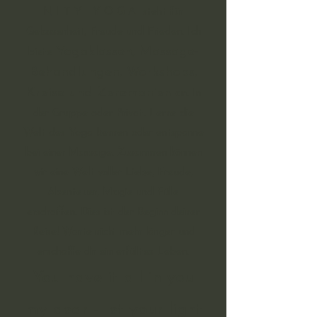
N I T Y Y O G A
steht für
Gelassenheit, Freude und Frieden. Ich
Yogaklassen, Massage-
biete
Behandlungen, Workshops,
Kreise und Zeremonien
an. In
der Gruppe oder Privat. Lerne die
Welt des Yoga kennen oder entspanne
bei einer Massage. Zusammen können
wir eine Welt voller Liebe, Freude,
Abenteuer, Magie und Fülle
er
schaf
fen. Dies ist der Beginn deiner
Reise! Warte nicht mehr länger und
erschaffe dir ein erfülltes Leben.
You have it all in you
my dear - let your light