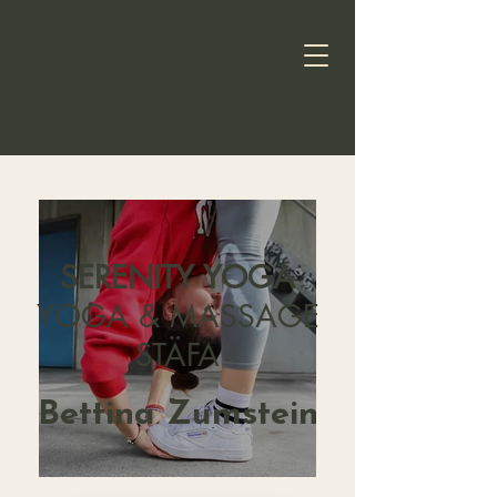
SERENITY YOGA
YOGA & MASSAGE
STÄFA
Bettina Zumstein