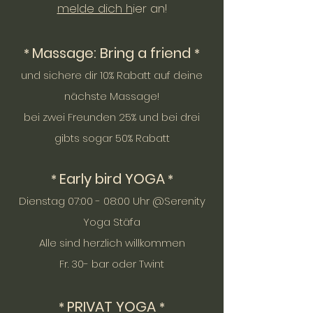
melde dich h
ier an!
Massage:
Bring a friend
*
*
und sichere dir 10% Rabatt auf deine
nächste Massage!
bei zwei Freunden 25% und bei drei
gibts sogar 50% Rabatt
Early bird YOGA
*
*
Dienstag 07:00 - 08:00 Uhr @Serenity
Yoga Stäfa
Alle sind herzlich willkommen
Fr. 30- bar oder Twint
PRIVAT YOGA
*
*