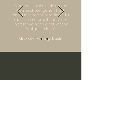
"Man muss nicht in ein teures
Wellnesshotel gehen. Nach
einer Massage von Bettina fühlt
man sich so erholt und voller
Energie wie nach einer Woche
Wellnessurlaub."
Alexandra, Massage Kundin