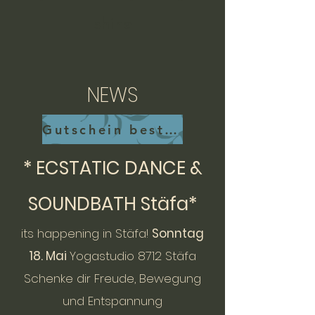
shine
NEWS
Gutschein bestellen
*
ECSTATIC DANCE &
SOUNDBATH Stäfa
*
its happening in Stäfa!
Sonntag
18. Mai
Yogastudio 8712 Stäfa
Schenke dir Freude, Bewegung
und Entspannung