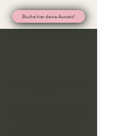
Buche hier deine Auszeit!
SCHÖN DASS DU
HALLO
,
DA BIST
Als Yogalehrerin, Tanzlehrerin und dipl.
Massagetherapeutin unterstütze ich
dich auf deinem Weg zu einem
S E R E
bewegten Leben in Balance.